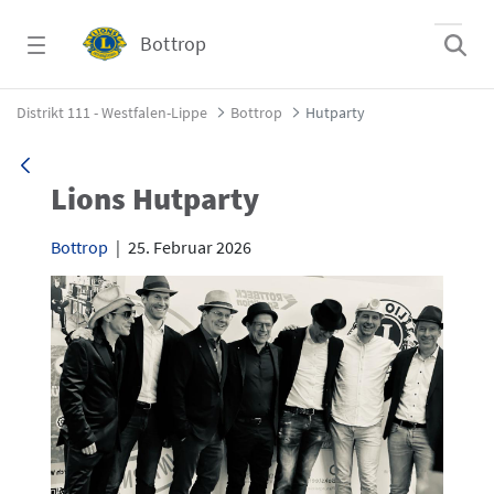
Zum Hauptinhalt springen
Bottrop
Hutparty - Bottrop
Distrikt 111 - Westfalen-Lippe
Bottrop
Hutparty
Lions Hutparty
Bottrop
|
25. Februar 2026