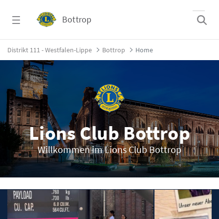
Zum Hauptinhalt springen
Bottrop
Home - Bottrop
Distrikt 111 - Westfalen-Lippe
Bottrop
Home
Lions Club Bottrop
Willkommen im Lions Club Bottrop