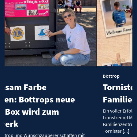
Bottrop
Tornister-Aktion bewegt
ue
Familien in Bottrop
Ein voller Erfolg für den guten Zweck! Unser
Lionsfreund Michael Ortmann hat dem AWO-
Familienzentrum „Bunte Welt“ in Bottrop über 30
Tornister [...]
ffen mit